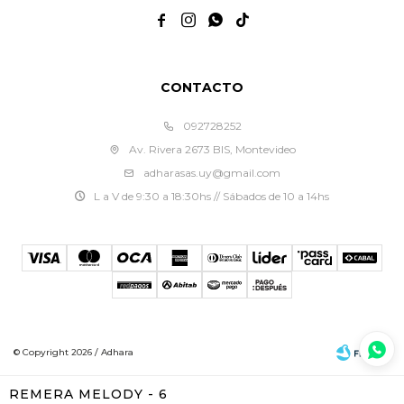




CONTACTO
092728252
Av. Rivera 2673 BIS, Montevideo
adharasas.uy@gmail.com
L a V de 9:30 a 18:30hs // Sábados de 10 a 14hs
© Copyright 2026 / Adhara
REMERA MELODY - 6