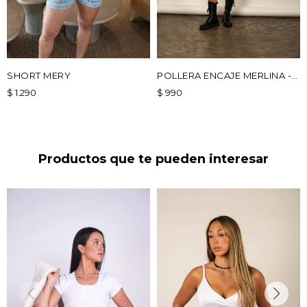
SHORT MERY
POLLERA ENCAJE MERLINA -
BLANCO
$
1.290
$
990
Productos que te pueden interesar