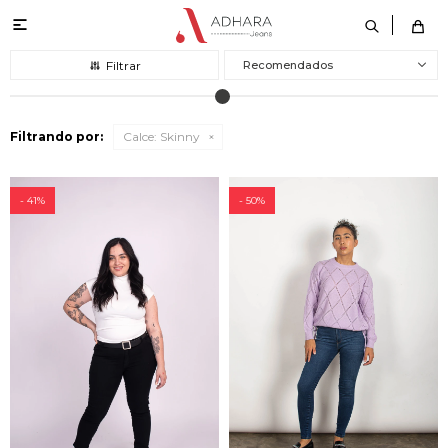

Recomendados
Filtrando por:
Calce:
Skinny
41
50