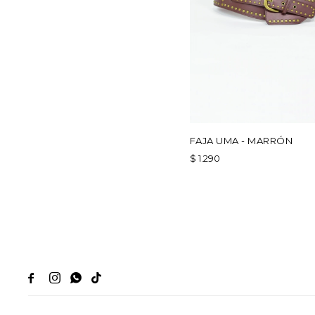
FAJA UMA - MARRÓN
$
1.290



