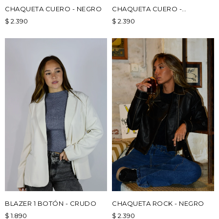
CHAQUETA CUERO - NEGRO
CHAQUETA CUERO -
MARRÓN
$
2.390
$
2.390
BLAZER 1 BOTÓN - CRUDO
CHAQUETA ROCK - NEGRO
$
1.890
$
2.390