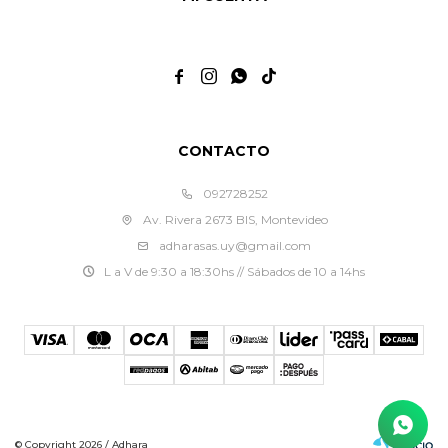




CONTACTO
092728252
Av. Rivera 2673 BIS, Montevideo
adharasas.uy@gmail.com
L a V de 9:30 a 18:30hs // Sábados de 10 a 14hs
© Copyright 2026 / Adhara