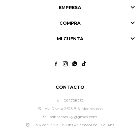
EMPRESA
COMPRA
MI CUENTA




CONTACTO
092728252
Av. Rivera 2673 BIS, Montevideo
adharasas.uy@gmail.com
L a V de 9:30 a 18:30hs // Sábados de 10 a 14hs