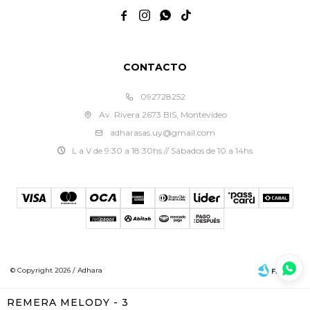




CONTACTO
092728252
Av. Rivera 2673 BIS, Montevideo
adharasas.uy@gmail.com
L a V de 9:30 a 18:30hs // Sábados de 10 a 14hs
© Copyright 2026 / Adhara
REMERA MELODY - 3