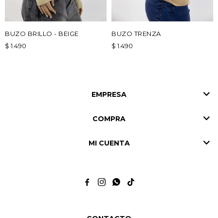
BUZO BRILLO - BEIGE
BUZO TRENZA
$
1.490
$
1.490
EMPRESA
COMPRA
MI CUENTA



