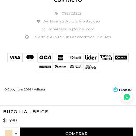
CONTACTO
092728252
Av. Rivera 2673 BIS, Montevideo
adharasas.uy@gmail.com
L a V de 9:30 a 18:30hs // Sábados de 10 a 14hs
© Copyright 2026 / Adhara
BUZO LIA - BEIGE
$
1.490
Fenicio
COMPRAR