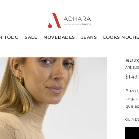
R TODO
SALE
NOVEDADES
JEANS
LOOKS NOCH
BUZ
BUZ
$
1.49
Buzo t
largas
que ap
GUÍA D