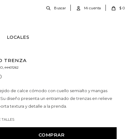
$
0
E
LOCALES
O TRENZA
O_44401262
0
ejido de calce cómodo con cuello semialto y mangas
. Su diseño presenta un entramado de trenzas en relieve
orta textura y detalle a la prenda.
E TALLES
COMPRAR