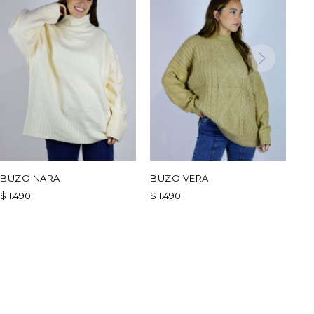
BUZO NARA
BUZO VERA
$
1.490
$
1.490