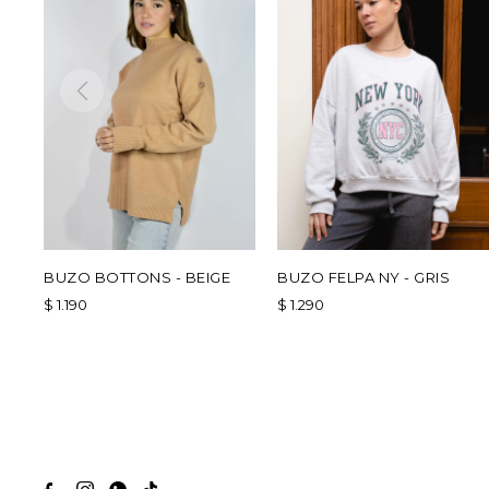
BUZO BOTTONS - BEIGE
BUZO FELPA NY - GRIS
$
1.190
$
1.290