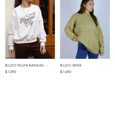
BUZO FELPA KANSAS -
BUZO VERA
BLANCO
$
1.290
$
1.490