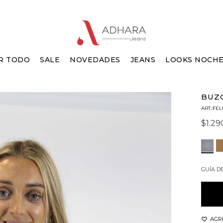
R TODO
SALE
NOVEDADES
JEANS
LOOKS NOCH
BUZO
FEL
$
1.29
GUÍA D