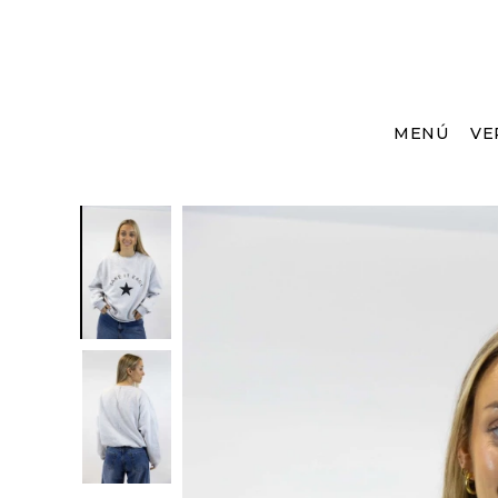
MENÚ
VE