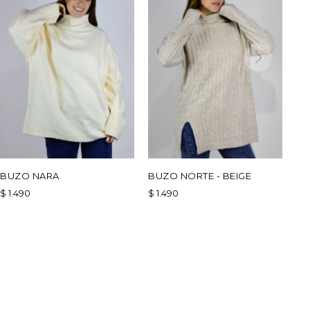
BUZO NARA
BUZO NORTE - BEIGE
$
1.490
$
1.490