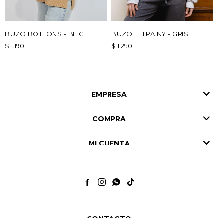
BUZO BOTTONS - BEIGE
BUZO FELPA NY - GRIS
$
1.190
$
1.290
EMPRESA
COMPRA
MI CUENTA



