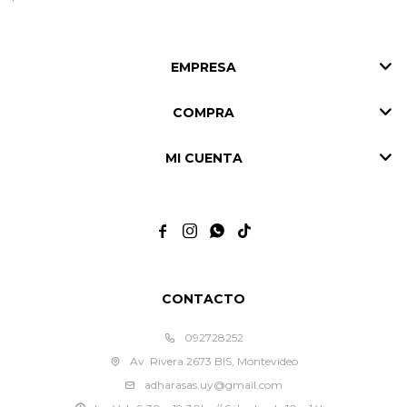
EMPRESA
COMPRA
MI CUENTA




CONTACTO
092728252
Av. Rivera 2673 BIS, Montevideo
adharasas.uy@gmail.com