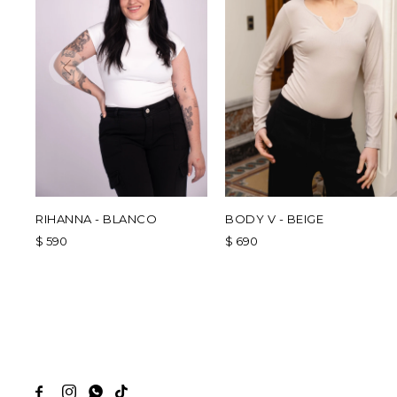
RIHANNA - BLANCO
BODY V - BEIGE
$
590
$
690



