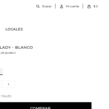
$
0
E
LOCALES
LADY - BLANCO
_09_BLANCO
L
E TALLES
COMPRAR