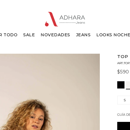
R TODO
SALE
NOVEDADES
JEANS
LOOKS NOCH
TOP 
TOP
$
590
S
GUÍA D