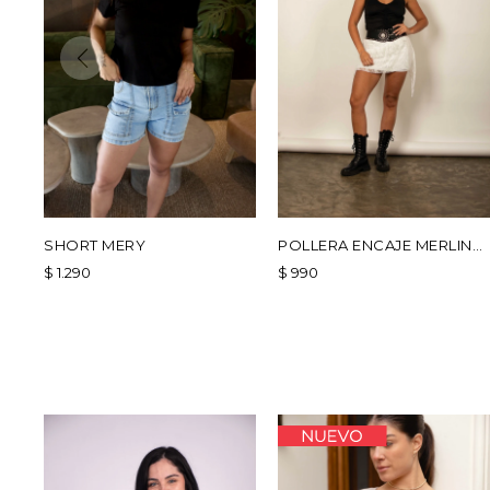
SHORT MERY
POLLERA ENCAJE MERLINA
- BLANCO
$
1.290
$
990