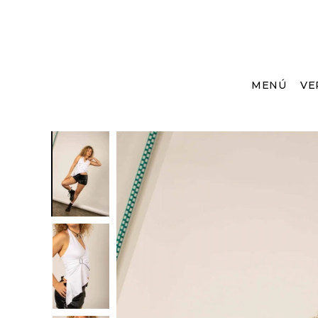
MENÚ
VE