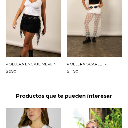
POLLERA ENCAJE MERLINA
POLLERA SCARLET -
- NEGRO
BLANCA
$
990
$
1.190
Productos que te pueden interesar