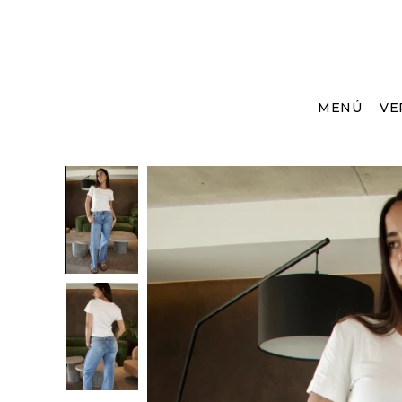
MENÚ
VE