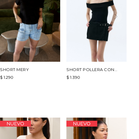
SHORT MERY
SHORT POLLERA CON
HEBILLA - NEGRO
$
1.290
$
1.390