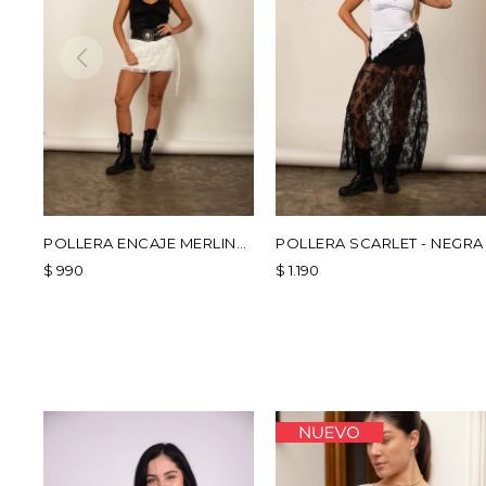
POLLERA ENCAJE MERLINA
POLLERA SCARLET - NEGRA
- BLANCO
$
990
$
1.190