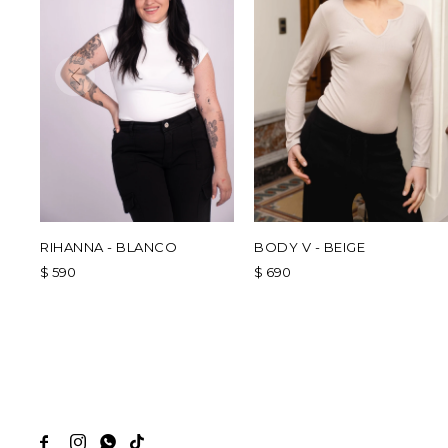
RIHANNA - BLANCO
BODY V - BEIGE
$
590
$
690



