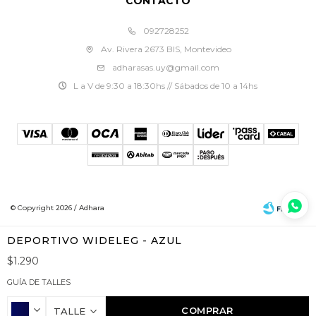
CONTACTO
092728252
Av. Rivera 2673 BIS, Montevideo
adharasas.uy@gmail.com
L a V de 9:30 a 18:30hs // Sábados de 10 a 14hs
© Copyright 2026 / Adhara
DEPORTIVO WIDELEG - AZUL
$
1.290
GUÍA DE TALLES
Fenicio
COMPRAR
TALLE