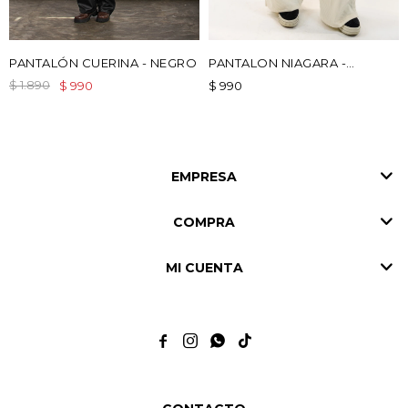
PANTALÓN CUERINA - NEGRO
PANTALON NIAGARA -
BLANCO
$
1.890
$
990
$
990
EMPRESA
COMPRA
MI CUENTA



