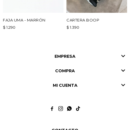
FAJA UMA - MARRÓN
CARTERA BOOP
$
1.290
$
1.390
EMPRESA
COMPRA
MI CUENTA



