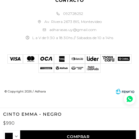
CONTACTO
092728252
Av. Rivera 2673 BIS, Montevideo
adharasas.uy@gmail.com
L a V de 9:30 a 18:30hs // Sábados de 10 a 14hs
© Copyright 2026 / Adhara
CINTO EMMA - NEGRO
$
990
Fenicio
COMPRAR