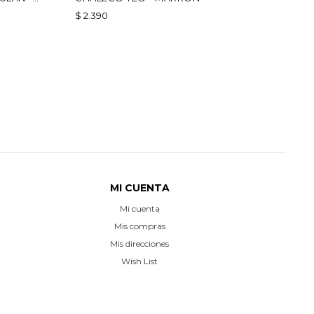
$
2.390
MI CUENTA
Mi cuenta
Mis compras
Mis direcciones
Wish List