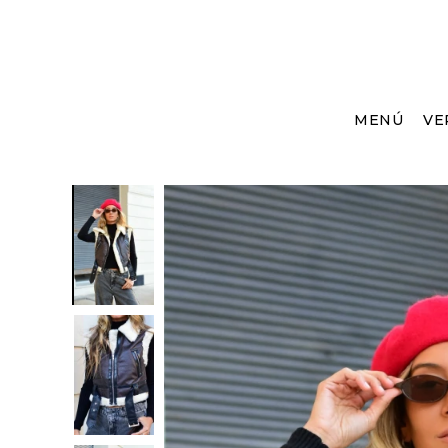
MENÚ
VE