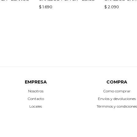
MARRÓN
$
1.690
$
2.090
EMPRESA
COMPRA
Nosotros
Como comprar
Contacto
Envíos y devoluciones
Locales
Términos y condiciones