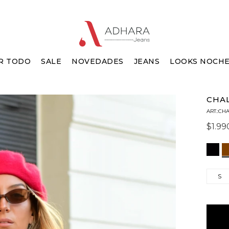
R TODO
SALE
NOVEDADES
JEANS
LOOKS NOCH
CHA
CH
$
1.99
S