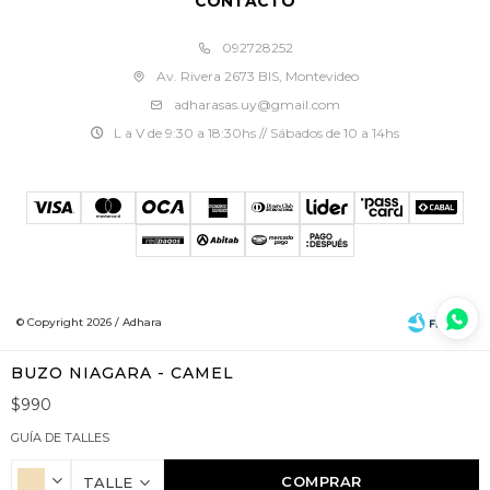
CONTACTO
092728252
Av. Rivera 2673 BIS, Montevideo
adharasas.uy@gmail.com
L a V de 9:30 a 18:30hs // Sábados de 10 a 14hs
© Copyright 2026 / Adhara
BUZO NIAGARA - CAMEL
$
990
GUÍA DE TALLES
Fenicio
COMPRAR
TALLE