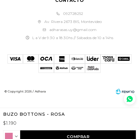
CONTACTO
092728252
Av. Rivera 2673 BIS, Montevideo
adharasas.uy@gmail.com
L a V de 9:30 a 18:30hs // Sábados de 10 a 14hs
© Copyright 2026 / Adhara
BUZO BOTTONS - ROSA
$
1.190
Fenicio
COMPRAR