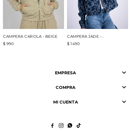
CAMPERA CAROLA - BEIGE
CAMPERA JADE -
CAMUFLADA
$
990
$
1.490
EMPRESA
COMPRA
MI CUENTA



