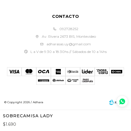
CONTACTO
092728252
Av. Rivera 2673 BIS, Montevideo
adharasas.uy@gmail.com
L a V de 9:30 a 18:30hs // Sábados de 10 a 14hs
© Copyright 2026 / Adhara
SOBRECAMISA LADY
$
1.690