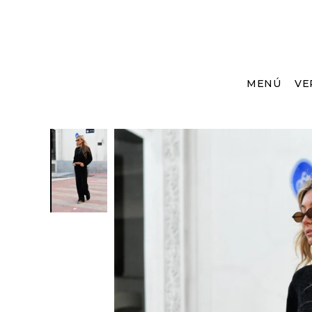
MENÚ
VE