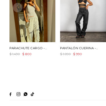
PARACHUTE CARGO -
PANTALÓN CUERINA -
BLANCO
NEGRO
$
1.490
$
1.890
$
800
$
990



