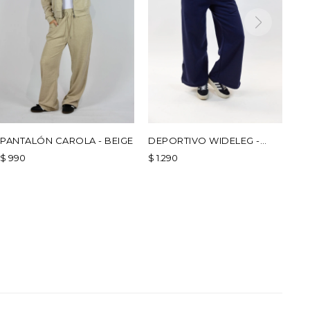
PANTALÓN CAROLA - BEIGE
DEPORTIVO WIDELEG -
AZUL
$
990
$
1.290