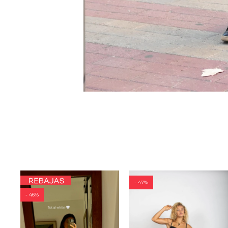
47
46