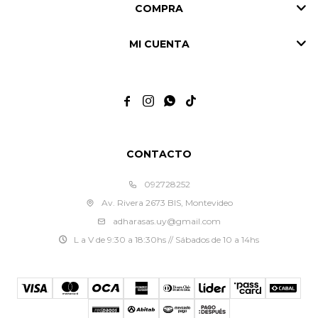
COMPRA
MI CUENTA




CONTACTO
092728252
Av. Rivera 2673 BIS, Montevideo
adharasas.uy@gmail.com
L a V de 9:30 a 18:30hs // Sábados de 10 a 14hs