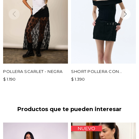
POLLERA SCARLET - NEGRA
SHORT POLLERA CON
HEBILLA - NEGRO
$
1.190
$
1.390
Productos que te pueden interesar