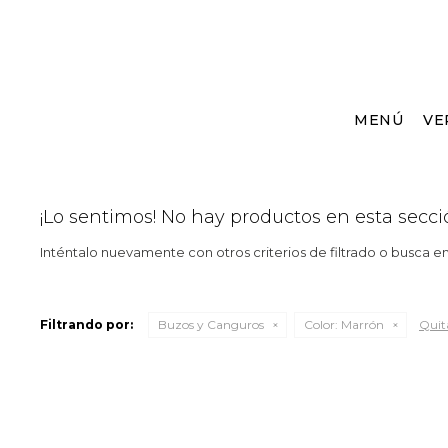
MENÚ
VE
¡Lo sentimos! No hay productos en esta secci
Inténtalo nuevamente con otros criterios de filtrado o busca e
Filtrando por:
Buzos y Canguros
Color:
Marrón
Quita