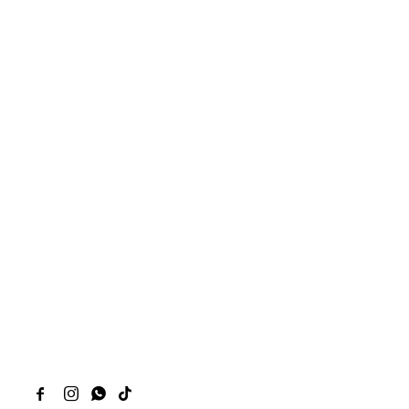



