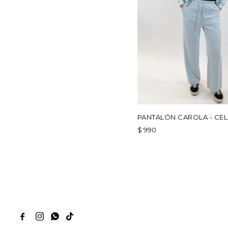
PANTALÓN CAROLA - CEL
$
990



