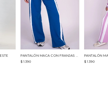
ESTE
PANTALÓN MACA CON FRANJAS -
PANTALÓN MA
AZUL
ROSA
$
1.390
$
1.390