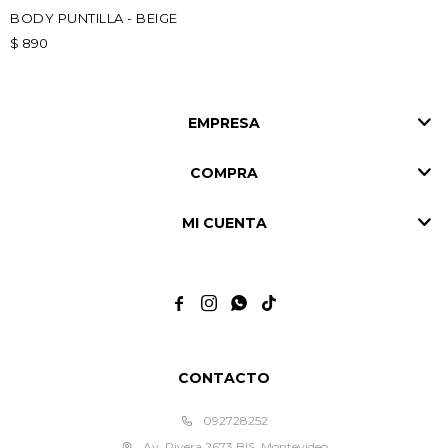
BODY PUNTILLA - BEIGE
$
890
EMPRESA
COMPRA
MI CUENTA




CONTACTO
092728252
Av. Rivera 2673 BIS, Montevideo