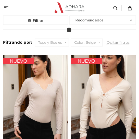

Recomendados
Filtrando por:
Tops y Bodies
Color:
Beige
Quitar filtros