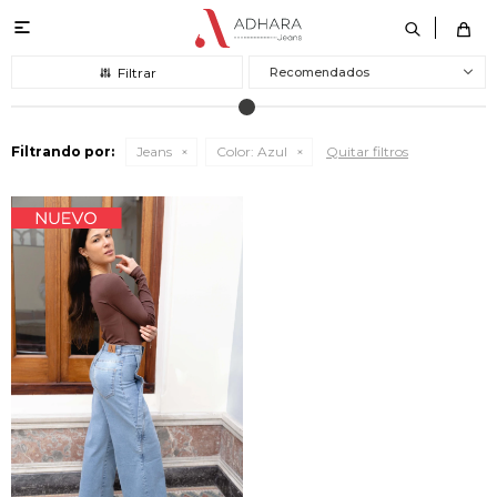

Recomendados
Filtrando por:
Jeans
Color:
Azul
Quitar filtros