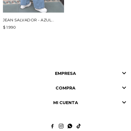
JEAN SALVADOR - AZUL
CLARO
$
1.990
EMPRESA
COMPRA
MI CUENTA



