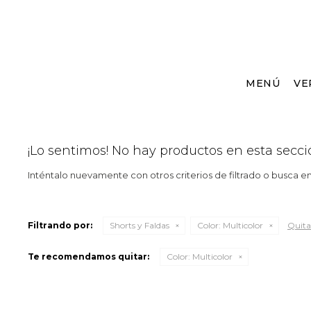
MENÚ
VE
¡Lo sentimos! No hay productos en esta secci
Inténtalo nuevamente con otros criterios de filtrado o busca e
Filtrando por:
Shorts y Faldas
Color:
Multicolor
Quitar
Te recomendamos quitar:
Color:
Multicolor