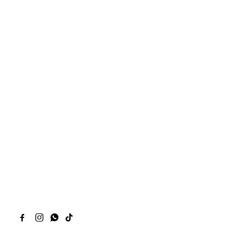



