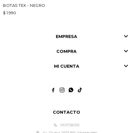
BOTAS TEX - NEGRO
$
1.990
EMPRESA
COMPRA
MI CUENTA




CONTACTO
092728252
Av. Rivera 2673 BIS, Montevideo